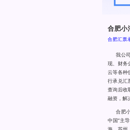
合肥小
合肥汇票
我公
现、财务
云等各种
行承兑汇
查询后收
融资，解
合肥
中国”主
海、苏州