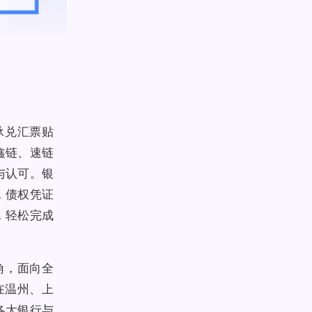
承兑汇票贴
鑫链、速链
与认可。银
，债权凭证
，轻松完成
角，面向全
在温州、上
各大银行与