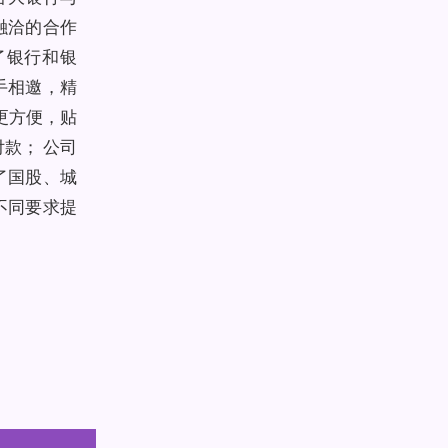
融洽的合作
了银行和银
手相邀，精
更方便，贴
款； 公司
了国股、城
不同要求提